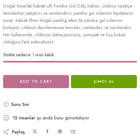
Doğal Yuvarlak Kabak Lifli Pembe Gül Özlü Sabun, cildinizi nazikçe
temizlerken yatıştırıcı ve nemlendirici pembe gül özlerinin faydalarını
sunar. Kabak lifinin doğal peeling etkisi ile pembe gül özlerinin
birleşimi, cildinizi derinlemesine temizler, canlandırır ve nemlendirir.
Her kullanımda, cildinizin daha pürüzsüz, yumuşak ve hoş kokulu
olduğunu fark edeceksiniz.
Stokta sadece
1
ürün kaldı.
ADD TO CART
ŞIMDI AL
Soru Sor
12
insanlar
şu anda bunu görüntülüyor
Paylaş