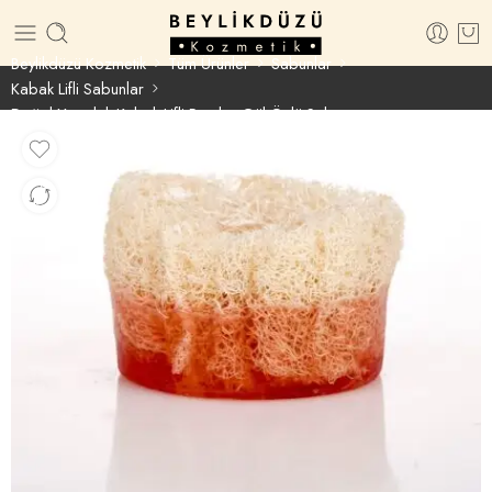
Beylikdüzü Kozmetik
Tüm Ürünler
Sabunlar
Kabak Lifli Sabunlar
Doğal Yuvarlak Kabak Lifli Pembe Gül Özlü Sabun