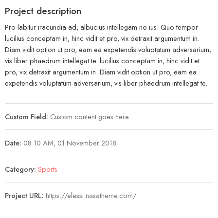
Project description
Pro labitur iracundia ad, albucius intellegam no ius. Quo tempor
lucilius conceptam in, hinc vidit et pro, vix detraxit argumentum in.
Diam vidit option ut pro, eam ea expetendis voluptatum adversarium,
vis liber phaedrum intellegat te. lucilius conceptam in, hinc vidit et
pro, vix detraxit argumentum in. Diam vidit option ut pro, eam ea
expetendis voluptatum adversarium, vis liber phaedrum intellegat te.
Custom Field:
Custom content goes here
Date:
08.10 AM, 01 November 2018
Category:
Sports
Project URL:
https://elessi.nasatheme.com/